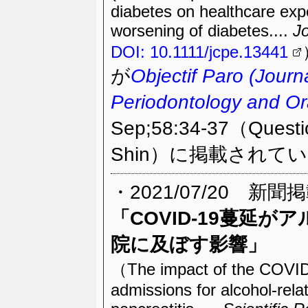
diabetes on healthcare expe
worsening of diabetes....
Jo
DOI: 10.1111/jcpe.13441
が
Objectif Paro (Journ
Periodontology and Or
Sep;58:34-37（Questio
Shin）に掲載されて
・2021/07/20 新聞
「COVID-19蔓延
院に及ぼす影響」
（The impact of the COVID-
admissions for alcohol-rela