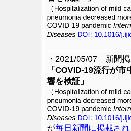
（Hospitalization of mild c
pneumonia decreased more 
COVID-19 pandemic
Intern
Diseases
DOI: 10.1016/j.ij
・2021/05/07 新聞
「COVID-19流行
響を検証」
（Hospitalization of mild c
pneumonia decreased more 
COVID-19 pandemic
Intern
Diseases
DOI: 10.1016/j.ij
が
毎日新聞に掲載され