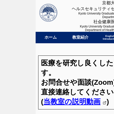
京都
ヘルスセキュリティセ
Kyoto University Graduate
Departme
社会健康医
Kyoto University Graduat
Department of Healt
Englis
ホーム
教室紹介
Introduct
医療を研究し良くした
す。
お問合せや面談(Zoo
直接連絡してください
(
当教室の説明動画
)