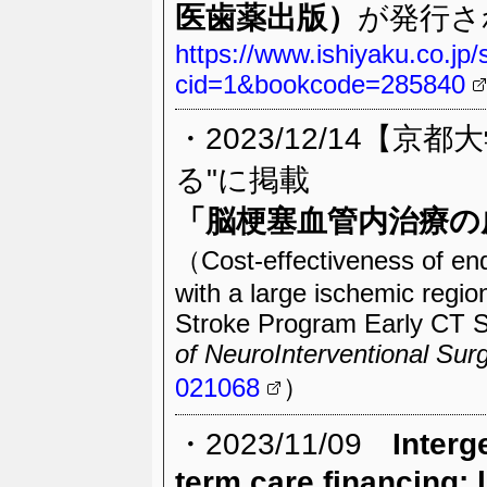
医歯薬出版）
が発行さ
https://www.ishiyaku.co.jp
cid=1&bookcode=285840
・2023/12/14【
る"に掲載
「
脳梗塞血管内治療の
（Cost-effectiveness of end
with a large ischemic regio
Stroke Program Early CT S
of NeuroInterventional Sur
021068
）
・2023/11/09
Interg
term care financing: