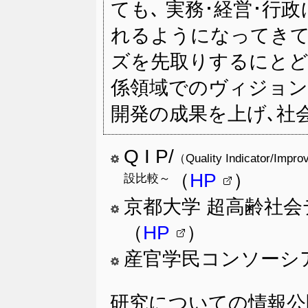
ても､ 実務･経営･行
れるようになってきて
ズを先取りするにとど
係領域でのヴィジョン
開発の成果を上げ､社
Q I P/
（Quality Indicator
（
HP
）
設比較～
京都大学 超高齢社
（
HP
）
産官学民コンソーシアム
研究についての情報公