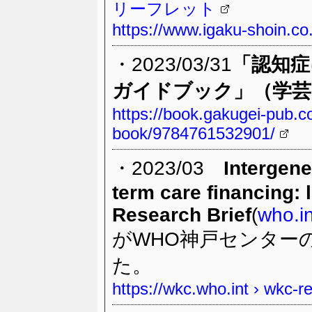
リーフレット
https://www.igaku-shoin.co.
・2023/03/31
「認知症
ガイドブック」（学芸
https://book.gakugei-pub.co
book/9784761532901/
・2023/03
Intergene
term care financing:
Research Brief
(
who.in
がWHO神戸センター
た。
https://wkc.who.int › wkc-r