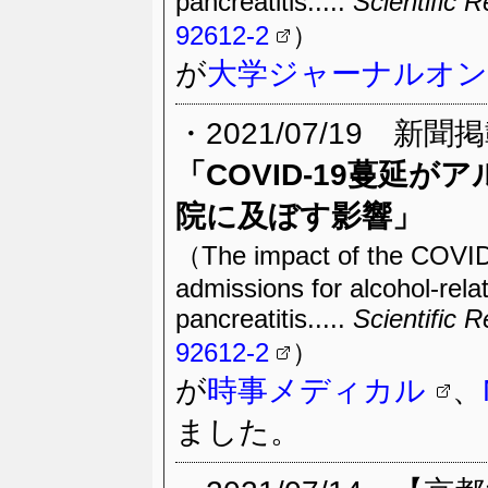
pancreatitis.....
Scientific R
92612-2
）
が
大学ジャーナルオ
・2021/07/19 新聞
「COVID-19蔓延
院に及ぼす影響」
（The impact of the COVID-
admissions for alcohol-rela
pancreatitis.....
Scientific R
92612-2
）
が
時事メディカル
、
ました。