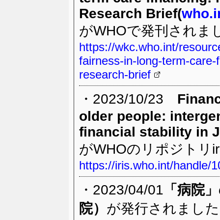
Research Brief(
who.i
がWHOで発刊されま
https://wkc.who.int/resourc
fairness-in-long-term-care-
research-brief
・2023/10/23
Financ
older people: interge
financial stability in
がWHOのリポジトリi
https://iris.who.int/handle
・2023/04/01
「病院」
院）
が発行されました